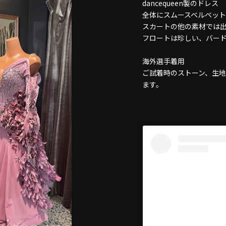
dancequeen製のドレス
全体にスムースベルベッ
スカートの他の素材では
フロートは珍しい、バー
海外選手着用
ご試着時のストーン、生
ます。