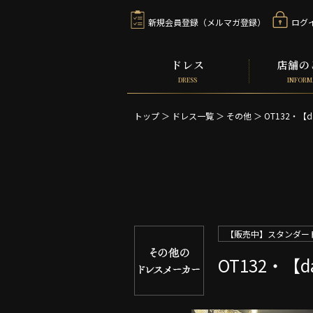
新規会員登録（メルマガ登録）
ログ
ドレス
店舗の
DRESS
INFORM
トップ
＞
ドレス一覧
＞
その他 ＞
OT132・【d
【販売中】スタンダード
OT132・【