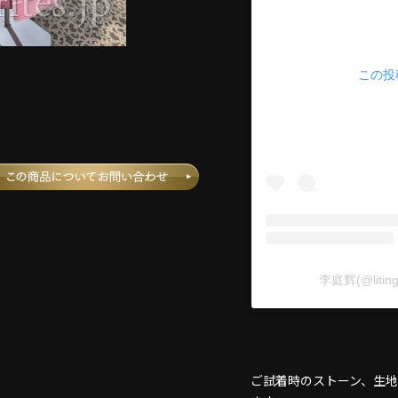
この投稿
李庭辉(@liti
ご試着時のストーン、生